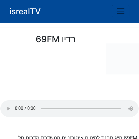
Ski
isrealTV
t
conten
רדיו 69FM
69FM היא תחנת להיטים אינטרנטית המשדרת מדרום תל