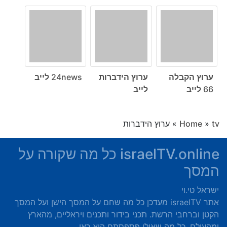
ערוץ הקבלה
ערוץ הידברות
24news לייב
66 לייב
לייב
tv
»
Home
»
ערוץ הידברות
israelTV.online כל מה שקורה על
המסך
ישראל טי.וי
אתר israelTV מעדכן כל מה שחם על המסך הישן ועל המסך
הקטן וברחבי הרשת. תכני בידור ותכנים ויראליים, מהארץ
ומהעולם. כל מה שאולי פספסתם הוא כאן.