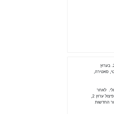
בעפיק 12 משודר את ערוץ "קשת 12", לשעבר זכיינית של ערוץ 2. בערוץ
י, סאטירה,
חרי ישראלי. לאחר
פיצול ערוץ 2 המסחרי לזכיניות שלה קשת, רשת, טלעד. בעקבות פיצול ערוץ 2,
את שידור החדשות