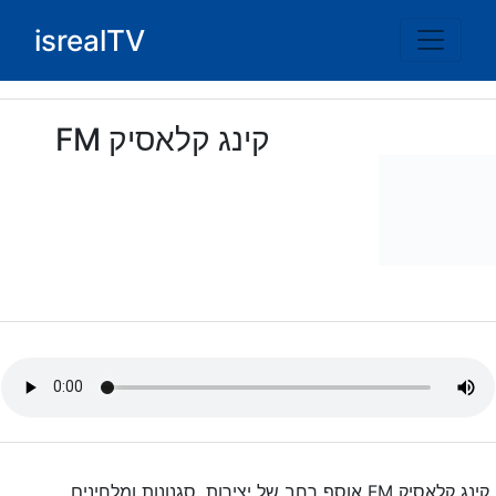
Ski
isrealTV
t
conten
קינג קלאסיק FM
קינג קלאסיק FM אוסף רחב של יצירות, סגנונות ומלחינים,