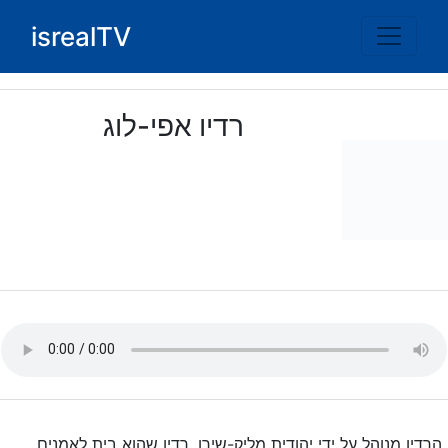
Ski
isrealTV
t
conten
רדיו אפי-לוג
הרדיו מנוהל על ידי יהודית מליק-שירן. רדיו שהוא בית לאמנים