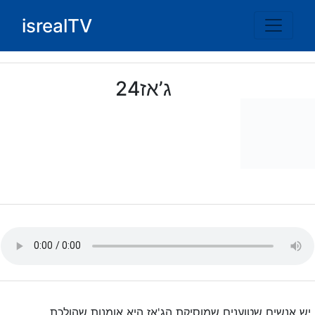
Ski
isrealTV
t
conten
ג’אז24
יש אנשים שטוענים שמוסיקת הג'אז היא אומנות שהולכת