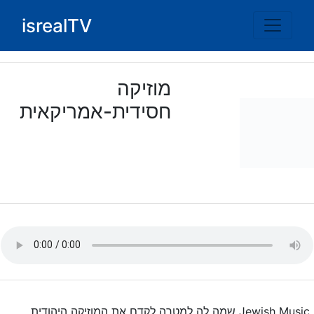
Ski
isrealTV
t
conten
מוזיקה
חסידית-אמריקאית
Jewish Music שמה לה למטרה לקדם את המוזיקה היהודית