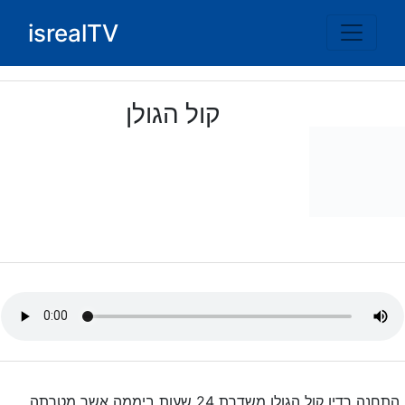
Ski
isrealTV
t
conten
קול הגולן
התחנה רדיו קול הגולן משדרת 24 שעות ביממה אשר מטרתה