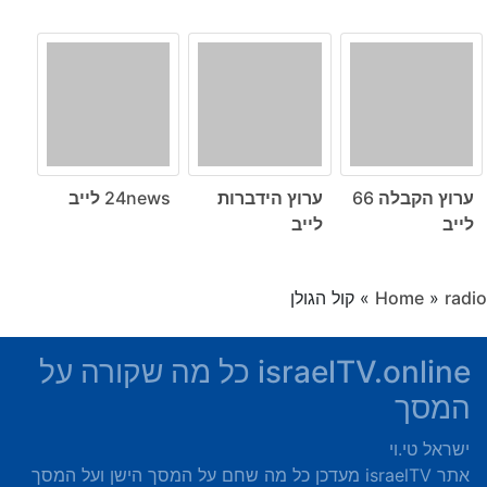
ערוץ הקבלה 66
ערוץ הידברות
24news לייב
לייב
לייב
radio
»
Home
»
קול הגולן
israelTV.online כל מה שקורה על
המסך
ישראל טי.וי
אתר israelTV מעדכן כל מה שחם על המסך הישן ועל המסך