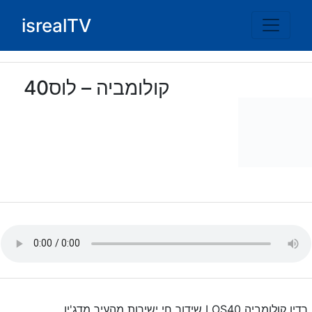
Ski
isrealTV
t
conten
קולומביה – לוס40
רדיו קולומביה LOS40 שידור חי ישירות מהעיר מדג'ין