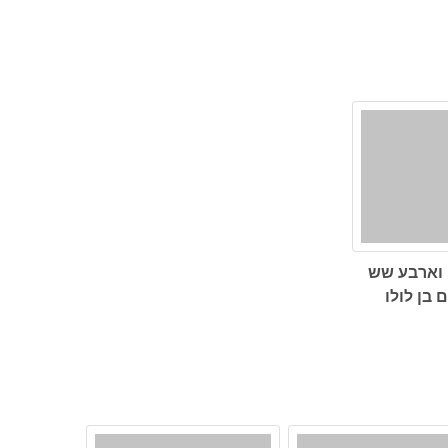
וארבע שש
 בן לולו