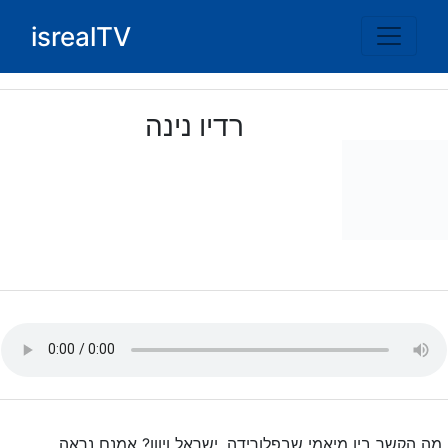
Ski
isrealTV
t
conten
רדיו נינה
מה הקשר בין מיאמי שבפלורידה, ישראל ויוון? אמנם נראה