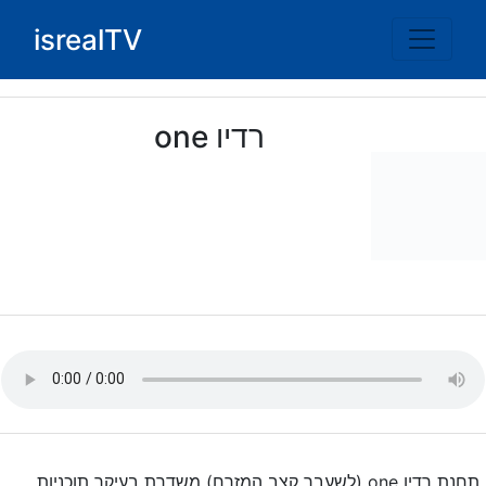
Ski
isrealTV
t
conten
רדיו one
תחנת רדיו one (לשעבר קצב המזרח) משדרת בעיקר תוכניות