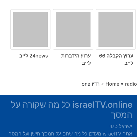
ערוץ הקבלה 66
ערוץ הידברות
24news לייב
לייב
לייב
radio
»
Home
»
רדיו one
israelTV.online כל מה שקורה על
המסך
ישראל טי.וי
אתר israelTV מעדכן כל מה שחם על המסך הישן ועל המסך