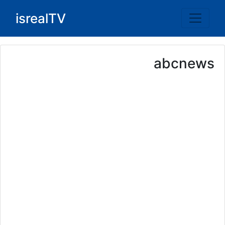
Ski
isrealTV
t
conten
abcnews