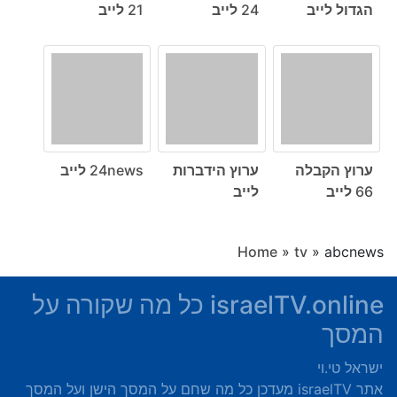
הגדול לייב
24 לייב
21 לייב
ערוץ הקבלה
ערוץ הידברות
24news לייב
66 לייב
לייב
Home
»
tv
»
abcnews
israelTV.online כל מה שקורה על
המסך
ישראל טי.וי
אתר israelTV מעדכן כל מה שחם על המסך הישן ועל המסך