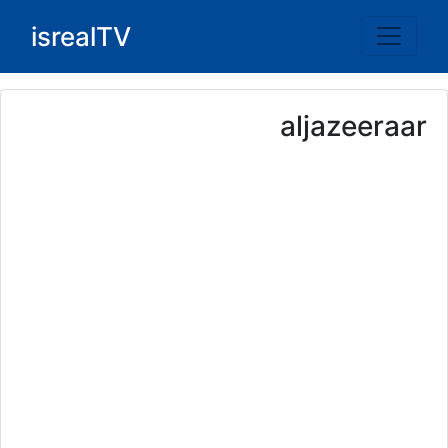
Ski
isrealTV
t
conten
aljazeeraar