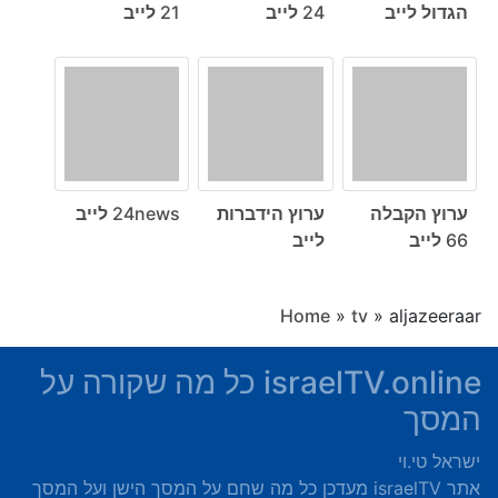
הגדול לייב
24 לייב
21 לייב
ערוץ הקבלה
ערוץ הידברות
24news לייב
66 לייב
לייב
Home
»
tv
»
aljazeeraar
israelTV.online כל מה שקורה על
המסך
ישראל טי.וי
אתר israelTV מעדכן כל מה שחם על המסך הישן ועל המסך