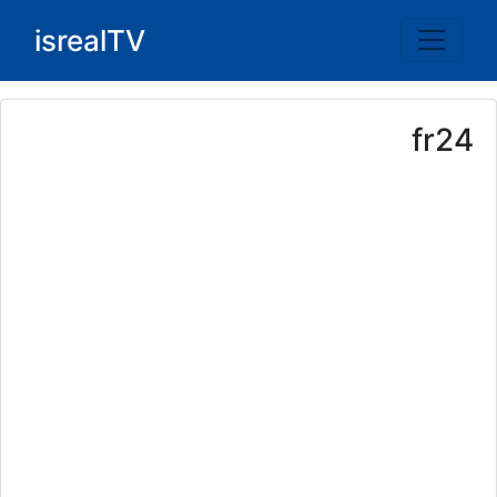
Ski
isrealTV
t
conten
fr24