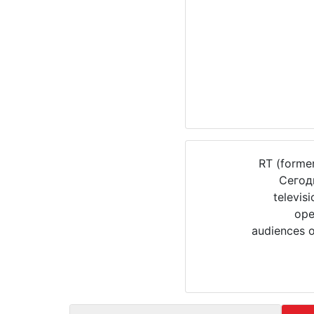
RT (forme
Сегодн
televis
ope
audiences o