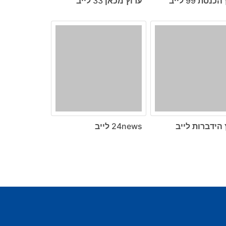
נסת 99 לייב
ערוץ מכאן 33 לייב
 הידברות לייב
24news לייב