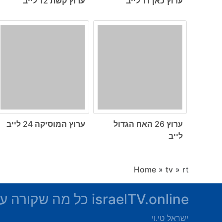
ערוץ כאן 11 לייב
ערוץ קשת 12 לייב
ערוץ 26 האח הגדול
ערוץ המוסיקה 24 לייב
לייב
Home
»
tv
»
rt
israelTV.online כל מה שקורה על המסך
ישראל טי.וי