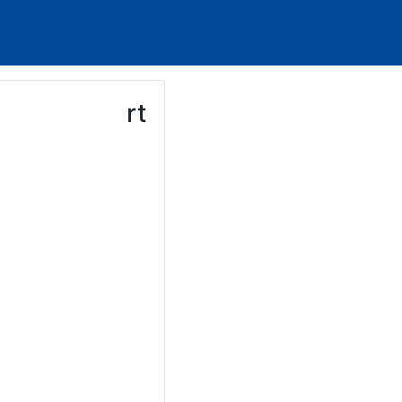
Ski
t
conten
rt