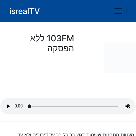
Ski
isrealTV
t
conten
103FM ללא
הפסקה
מעטות התחנות ששמות דגש רב כל כך על דיבורים ולא על