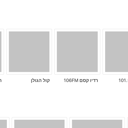
רדיו קסם 106FM
קול הגולן
ה