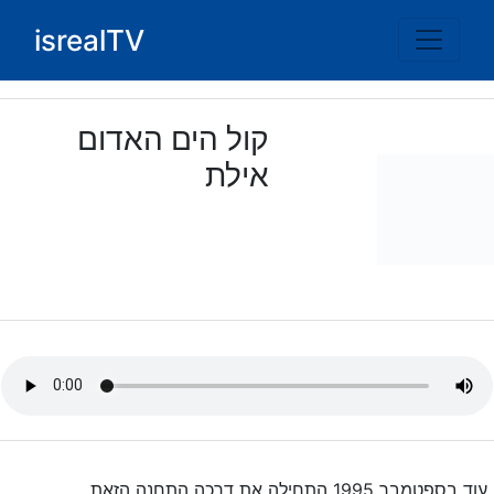
Ski
isrealTV
t
conten
קול הים האדום
אילת
עוד בספטמבר 1995 התחילה את דרכה התחנה הזאת,