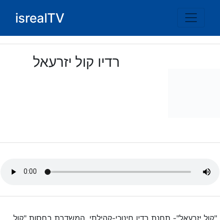
Ski
isrealTV
t
conten
רדיו קול יזרעאל
"קול יזרעאל"- תחנת רדיו חינוכי-קהילתי, המשדרת בחסות "קול