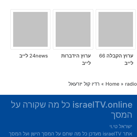
ערוץ הקבלה 66
ערוץ הידברות
24news לייב
לייב
לייב
radio
»
Home
»
רדיו קול יזרעאל
israelTV.online כל מה שקורה על
המסך
ישראל טי.וי
אתר israelTV מעדכן כל מה שחם על המסך הישן ועל המסך