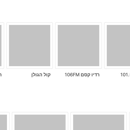
רדיו קסם 106FM
קול הגולן
ה